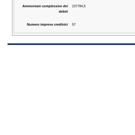
Ammontare complessivo dei
237784,5
debiti
Numero imprese creditrici
57