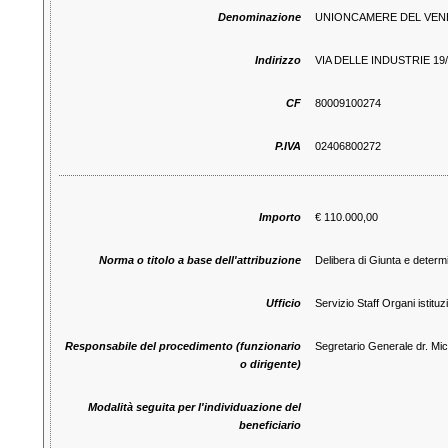
Denominazione
UNIONCAMERE DEL VEN
Indirizzo
VIA DELLE INDUSTRIE 1
CF
80009100274
P.IVA
02406800272
Importo
€ 110.000,00
Norma o titolo a base dell'attribuzione
Delibera di Giunta e determ
Ufficio
Servizio Staff Organi istituzi
Responsabile del procedimento (funzionario
Segretario Generale dr. Mi
o dirigente)
Modalità seguita per l'individuazione del
beneficiario