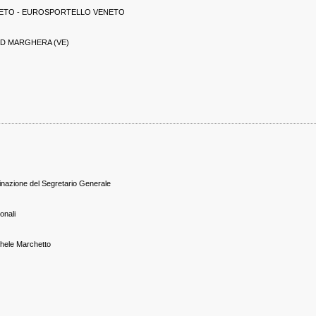
ETO - EUROSPORTELLO VENETO
9/D MARGHERA (VE)
inazione del Segretario Generale
onali
chele Marchetto