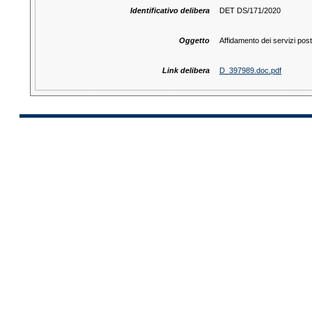
Identificativo delibera
DET DS/171/2020
Oggetto
Affidamento dei servizi pos
Link delibera
D_397989.doc.pdf