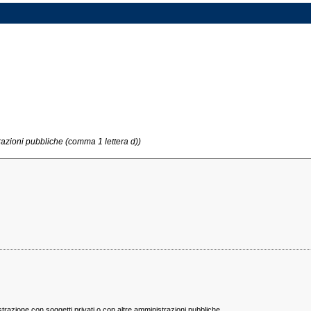
trazioni pubbliche (comma 1 lettera d))
istrazione con soggetti privati o con altre amministrazioni pubbliche