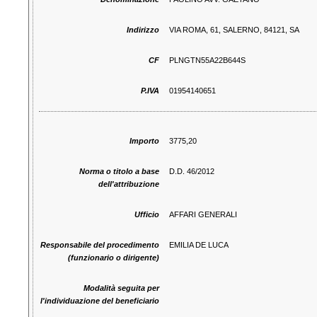
Indirizzo
VIA ROMA, 61, SALERNO, 84121, SA
CF
PLNGTN55A22B644S
P.IVA
01954140651
Importo
3775,20
Norma o titolo a base
D.D. 46/2012
dell'attribuzione
Ufficio
AFFARI GENERALI
Responsabile del procedimento
EMILIA DE LUCA
(funzionario o dirigente)
Modalità seguita per
l'individuazione del beneficiario