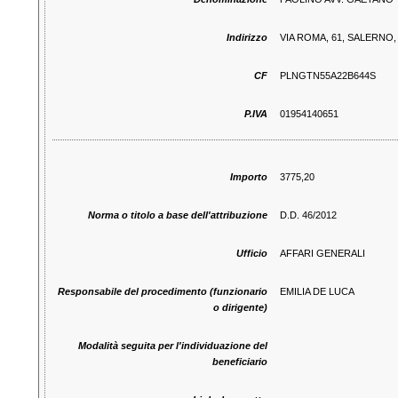
Indirizzo
VIA ROMA, 61, SALERNO, 
CF
PLNGTN55A22B644S
P.IVA
01954140651
Importo
3775,20
Norma o titolo a base dell'attribuzione
D.D. 46/2012
Ufficio
AFFARI GENERALI
Responsabile del procedimento (funzionario
EMILIA DE LUCA
o dirigente)
Modalità seguita per l'individuazione del
beneficiario