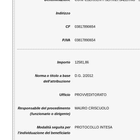
Indirizzo
CF
03817890654
P.IVA
03817890654
Importo
12581,86
Norma o titolo a base
D.G. 2/2012
dell'attribuzione
Ufficio
PROVVEDITORATO
Responsabile del procedimento
MAURO CRISCUOLO
(funzionario o dirigente)
Modalità seguita per
PROTOCOLLO INTESA
l'individuazione del beneficiario