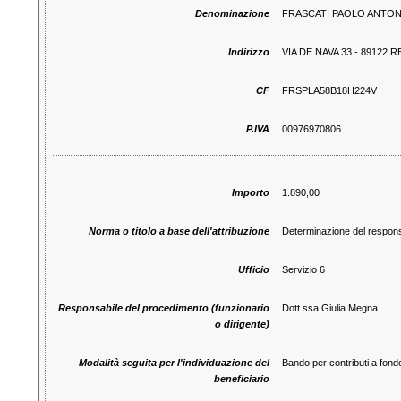
Denominazione
FRASCATI PAOLO ANTO
Indirizzo
VIA DE NAVA 33 - 89122
CF
FRSPLA58B18H224V
P.IVA
00976970806
Importo
1.890,00
Norma o titolo a base dell'attribuzione
Determinazione del responsa
Ufficio
Servizio 6
Responsabile del procedimento (funzionario
Dott.ssa Giulia Megna
o dirigente)
Modalità seguita per l'individuazione del
Bando per contributi a fondo
beneficiario