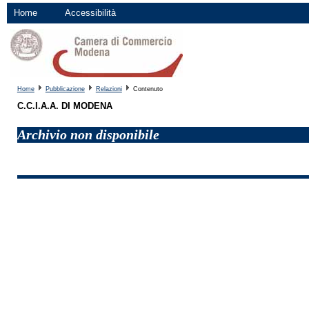
Home
Accessibilità
Home
Pubblicazione
Relazioni
Contenuto
C.C.I.A.A. DI MODENA
Archivio non disponibile