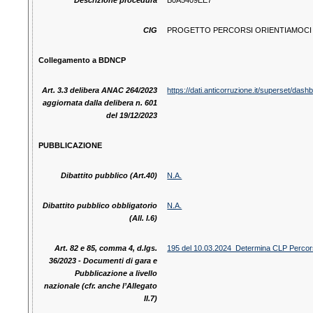
Descrizione procedura
B0A5409EE7
CIG
PROGETTO PERCORSI ORIENTIAMOCI
Collegamento a BDNCP
Art. 3.3 delibera ANAC 264/2023
https://dati.anticorruzione.it/superset/d
aggiornata dalla delibera n. 601
del 19/12/2023
PUBBLICAZIONE
Dibattito pubblico (Art.40)
N.A.
Dibattito pubblico obbligatorio
N.A.
(All. I.6)
Art. 82 e 85, comma 4, d.lgs.
195 del 10.03.2024_Determina CLP Percorso
36/2023 - Documenti di gara e
Pubblicazione a livello
nazionale (cfr. anche l’Allegato
II.7)