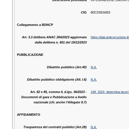
Descrizione procedura
INTEGRAZIONE LAVORI ED
CIG
B0CD5EA0E6
Collegamento a BDNCP
Art. 3.3 delibera ANAC 264/2023 aggiornata
https://dati.anticorruzion
dalla delibera n. 601 del 19/12/2023
PUBBLICAZIONE
Dibattito pubblico (Art.40)
N.A.
Dibattito pubblico obbligatorio (All. I.6)
N.A.
Art. 82 e 85, comma 4, d.lgs. 36/2023 -
248_2024_determina lavori 
Documenti di gara e Pubblicazione a livello
nazionale (cfr. anche l’Allegato II.7)
AFFIDAMENTO
Trasparenza dei contratti pubblici (Art.28)
N.A.