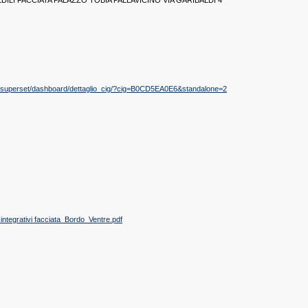
ILI FACCIATA PALAZZO TOBIA PALLAVICINO VIA GARIBALDI 4
e.it/superset/dashboard/dettaglio_cig/?cig=B0CD5EA0E6&standalone=2
integrativi facciata_Bordo_Ventre.pdf