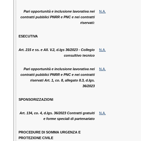
Pari opportunità e inclusione lavorativa nei
N.A.
contratti pubblici PNRR e PNC e nei contratti
riservati:
ESECUTIVA
Art. 215 e ss. e All. V.2, d.lgs 36/2023 - Collegio
N.A.
consultivo tecnico
Pari opportunità e inclusione lavorativa nei
N.A.
contratti pubblici PNRR e PNC e nei contratti
riservati Art. 1, co. 8, allegato II.3, d.lgs.
36/2023
SPONSORIZZAZIONI
Art. 134, co. 4, d.lgs. 36/2023 Contratti gratuiti
N.A.
e forme speciali di partenariato
PROCEDURE DI SOMMA URGENZA E
PROTEZIONE CIVILE