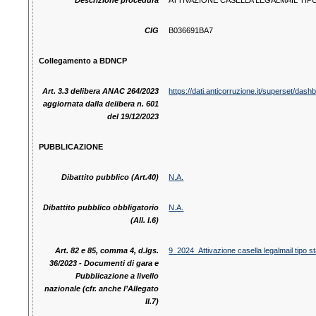
Descrizione procedura
ATTIVAZIONE CASELLA LEGALMAIL TIP
CIG
B036691BA7
Collegamento a BDNCP
Art. 3.3 delibera ANAC 264/2023
https://dati.anticorruzione.it/superset/d
aggiornata dalla delibera n. 601
del 19/12/2023
PUBBLICAZIONE
Dibattito pubblico (Art.40)
N.A.
Dibattito pubblico obbligatorio
N.A.
(All. I.6)
Art. 82 e 85, comma 4, d.lgs.
9_2024_Attivazione casella legalmail tipo st
36/2023 - Documenti di gara e
Pubblicazione a livello
nazionale (cfr. anche l’Allegato
II.7)