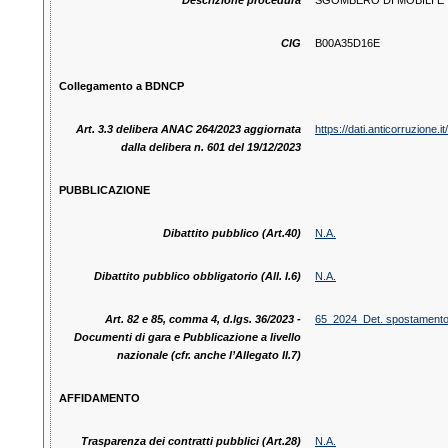
Descrizione procedura
SGOMBERO DI MOBILI E T
CIG
B00A35D16E
Collegamento a BDNCP
Art. 3.3 delibera ANAC 264/2023 aggiornata
https://dati.anticorruzion
dalla delibera n. 601 del 19/12/2023
PUBBLICAZIONE
Dibattito pubblico (Art.40)
N.A.
Dibattito pubblico obbligatorio (All. I.6)
N.A.
Art. 82 e 85, comma 4, d.lgs. 36/2023 -
65_2024_Det. spostamento mo
Documenti di gara e Pubblicazione a livello
nazionale (cfr. anche l’Allegato II.7)
AFFIDAMENTO
Trasparenza dei contratti pubblici (Art.28)
N.A.