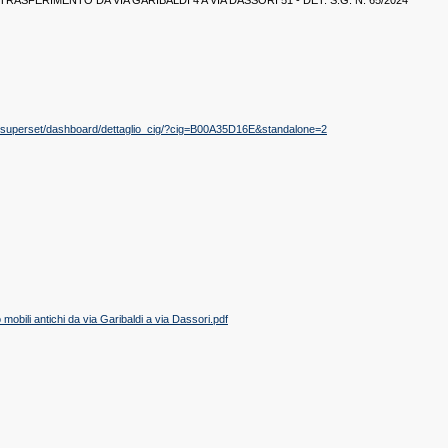
RASFERIMENTO DA VIA GARIBALDI 4 A VIA DASSORI 51 - DET. S.G. N. 65/2024
e.it/superset/dashboard/dettaglio_cig/?cig=B00A35D16E&standalone=2
bili antichi da via Garibaldi a via Dassori.pdf