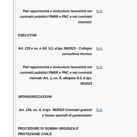
Pari opportunità e inclusione lavorativa nei
N.A.
contratti pubblici PNRR e PNC e nei contratti
riservati:
ESECUTIVA
Art. 215 e ss. e All. V.2, d.lgs 36/2023 - Collegio
N.A.
consultivo tecnico
Pari opportunità e inclusione lavorativa nei
N.A.
contratti pubblici PNRR e PNC e nei contratti
riservati Art. 1, co. 8, allegato II.3, d.lgs.
36/2023
SPONSORIZZAZIONI
Art. 134, co. 4, d.lgs. 36/2023 Contratti gratuiti
N.A.
e forme speciali di partenariato
PROCEDURE DI SOMMA URGENZA E
PROTEZIONE CIVILE