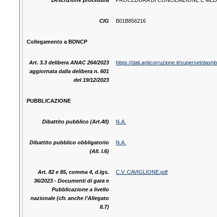
Descrizione procedura
PROCEDURA DI CONCILIAZIONE E MEDI
CIG
B01B856216
Collegamento a BDNCP
Art. 3.3 delibera ANAC 264/2023
https://dati.anticorruzione.it/superset/da
aggiornata dalla delibera n. 601
del 19/12/2023
PUBBLICAZIONE
Dibattito pubblico (Art.40)
N.A.
Dibattito pubblico obbligatorio
N.A.
(All. I.6)
Art. 82 e 85, comma 4, d.lgs.
C.V. CAVIGLIONE.pdf
36/2023 - Documenti di gara e
Pubblicazione a livello
nazionale (cfr. anche l’Allegato
II.7)