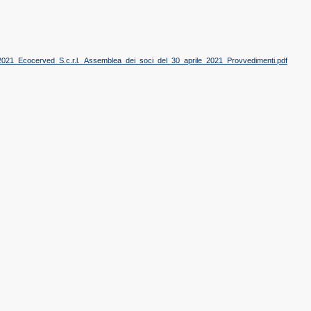
2021_Ecocerved_S.c.r.l._Assemblea_dei_soci_del_30_aprile_2021_Provvedimenti.pdf