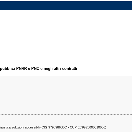
 pubblici PNRR e PNC e negli altri contratti
alistica soluzioni accessibili (CIG 9798986B0C - CUP E59G23000010006)