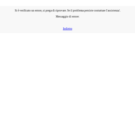
Si è verificato un errore, si prega di riprovare. Se il problema persiste contattare l'assistenza'.
Messaggio di errore:
Indietro